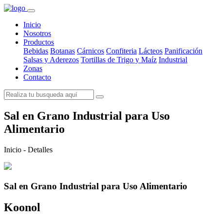
Inicio
Nosotros
Productos
Bebidas
Botanas
Cárnicos
Confiteria
Lácteos
Panificación
Salsas y Aderezos
Tortillas de Trigo y Maíz
Industrial
Zonas
Contacto
Sal en Grano Industrial para Uso
Alimentario
Inicio
-
Detalles
Sal en Grano Industrial para Uso Alimentario
Koonol